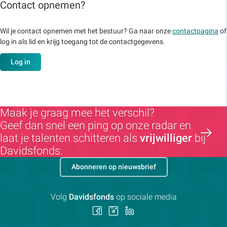
Contact opnemen?
Wil je contact opnemen met het bestuur? Ga naar onze
contactpagina
of
log in als lid en krijg toegang tot de contactgegevens.
Log in
Maak je graag mee het verschil?
Geef dan snel een ping op onze radar en
laat je talenten schitteren als
vrijwilliger
bij
Davidsfonds.
Abonneren op nieuwsbrief
Volg
Davidsfonds
op sociale media
Volg
Volg
Volg
ons
ons
ons