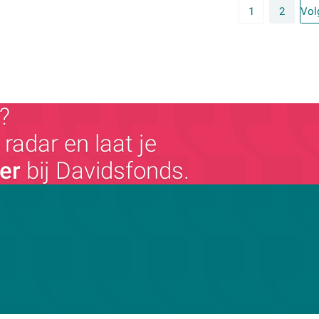
1
2
Vol
?
radar en laat je
ger
bij Davidsfonds.