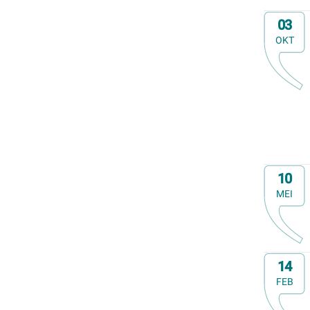
Op
03
OKT
Op
10
MEI
Op
14
FEB