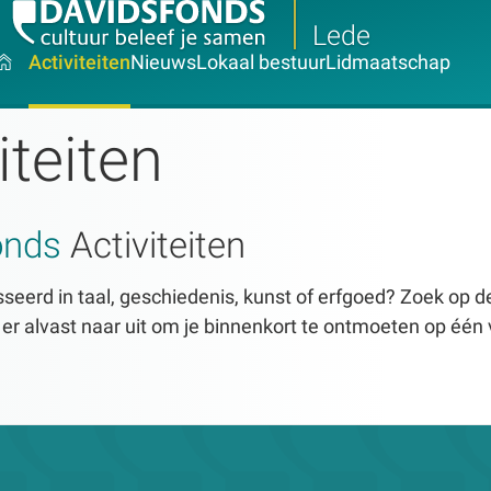
Lede
Activiteiten
Nieuws
Lokaal bestuur
Lidmaatschap
iteiten
onds
Activiteiten
seerd in taal, geschiedenis, kunst of erfgoed? Zoek op dez
n er alvast naar uit om je binnenkort te ontmoeten op één 