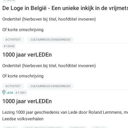
De Loge in België - Een unieke inkijk in de vrijmets
Ondertitel (hierboven bij titel, hoofdtitel invoeren)
Of korte omschrijving
ACTIVITEIT
CULTUURREGIO DENDERREGIO
# 12645
1000 jaar verLEDEn
Ondertitel (hierboven bij titel, hoofdtitel invoeren)
Of korte omschrijving
ACTIVITEIT
CULTUURREGIO DENDERREGIO
IN
LEDE
# 11891
1000 jaar verLEDEn
Lezing 1000 jaar geschiedenis van Lede door Roland Lemmens, met
Leedse volksverhalen