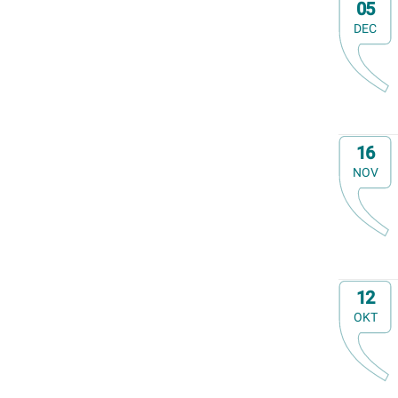
Op
E-cursus
05
Familiedag
DEC
Fietstocht
Lezing
Meerdaagse uitstap
Ontmoeting met receptie
Op
Voorstelling (theater, literatuur, film,...)
16
Wandeling
NOV
Wandeling met gids
Webinar
Weekendcursus
Workshop
Op
Zomercursus
12
OKT