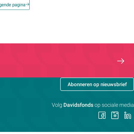
gende pagina
Abonneren op nieuwsbrief
Volg
Davidsfonds
op sociale media
Volg
Vol
ons
on
op
op