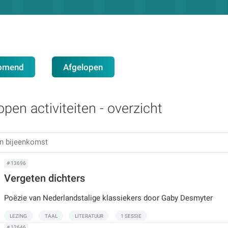
omend
Afgelopen
open activiteiten - overzicht
# 13696
Vergeten dichters
Poëzie van Nederlandstalige klassiekers door Gaby Desmyter
LEZING
TAAL
LITERATUUR
1 SESSIE
# 12646