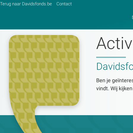
Terug naar Davidsfonds.be
Contact
Activ
Zoek:
Davidsf
Zoeken
Ben je geïnteres
vindt. Wij kijke