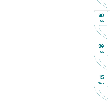
Op
30
JAN
Op
29
JAN
Op
15
NOV