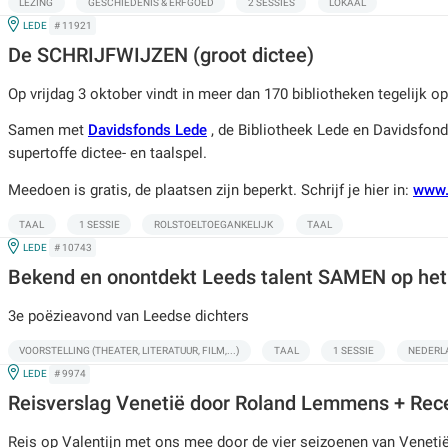
LEZING
GESCHIEDENIS & ERFGOED
2 SESSIES
LOKAAL
IN
LEDE
# 11921
De SCHRIJFWIJZEN (groot dictee)
Op vrijdag 3 oktober vindt in meer dan 170 bibliotheken tegelijk o
Samen met
Davidsfonds Lede
, de Bibliotheek Lede en Davidsfond
supertoffe dictee- en taalspel.
Meedoen is gratis, de plaatsen zijn beperkt. Schrijf je hier in:
www.
TAAL
1 SESSIE
ROLSTOELTOEGANKELIJK
TAAL
IN
LEDE
# 10743
Bekend en onontdekt Leeds talent SAMEN op het
3e poëzieavond van Leedse dichters
VOORSTELLING (THEATER, LITERATUUR, FILM,...)
TAAL
1 SESSIE
NEDERLA
IN
LEDE
# 9974
Reisverslag Venetië door Roland Lemmens + Rec
Reis op Valentijn met ons mee door de vier seizoenen van Venetië