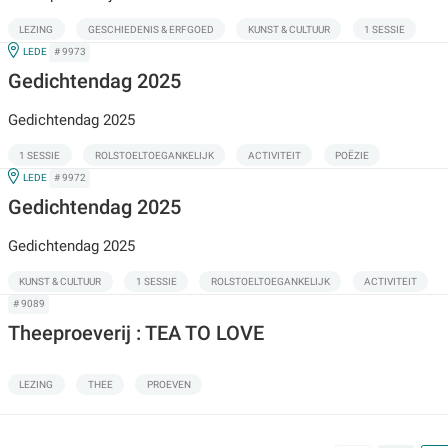
LEZING
GESCHIEDENIS & ERFGOED
KUNST & CULTUUR
1 SESSIE
IN
LEDE
# 9973
Gedichtendag 2025
Gedichtendag 2025
1 SESSIE
ROLSTOELTOEGANKELIJK
ACTIVITEIT
POËZIE
IN
LEDE
# 9972
Gedichtendag 2025
Gedichtendag 2025
KUNST & CULTUUR
1 SESSIE
ROLSTOELTOEGANKELIJK
ACTIVITEIT
# 9089
Theeproeverij : TEA TO LOVE
LEZING
THEE
PROEVEN